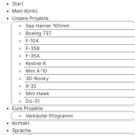
Zum
Start
Inhalt
Mein Konto
wechseln
Unsere Projekte
Sea Harrier 105mm
Boeing 737
F-104
F-35B
F-35A
Kestrel-X
Mini A-10
3D-Rooky
X-32
Mini Hawk
Do-31
Eure Projekte
Verkäufer Programm
Kontakt
Sprache