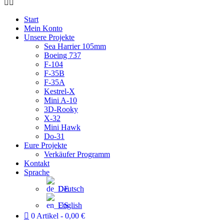
Start
Mein Konto
Unsere Projekte
Sea Harrier 105mm
Boeing 737
F-104
F-35B
F-35A
Kestrel-X
Mini A-10
3D-Rooky
X-32
Mini Hawk
Do-31
Eure Projekte
Verkäufer Programm
Kontakt
Sprache
Deutsch
English
0 Artikel
0,00 €