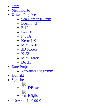
Zum
Start
Inhalt
Mein Konto
wechseln
Unsere Projekte
Sea Harrier 105mm
Boeing 737
F-104
F-35B
F-35A
Kestrel-X
Mini A-10
3D-Rooky
X-32
Mini Hawk
Do-31
Eure Projekte
Verkäufer Programm
Kontakt
Sprache
Deutsch
English
0 Artikel
0,00 €