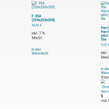
F-35A
(250x250x250)
98,00
€
Harr
Harr
inkl. 7 %
pilo
MwSt.
file
5,00
In den
inkl.
Warenkorb
MwS
In de
Ware
Stor
Ome
Sect
5
von 