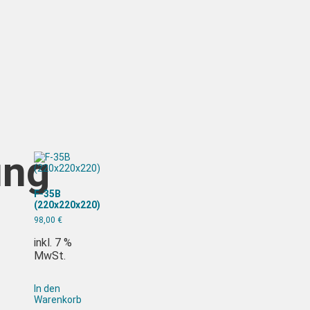
ung
F-35B
(220x220x220)
98,00
€
inkl. 7 %
MwSt.
In den
Warenkorb