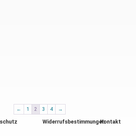
←
1
2
3
4
→
schutz
Widerrufsbestimmungen
Kontakt