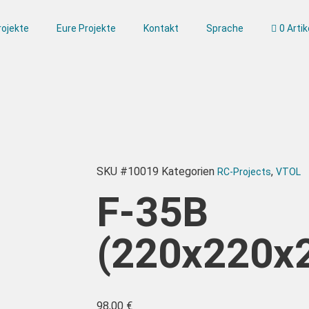
rojekte
Eure Projekte
Kontakt
Sprache
0 Artik
SKU
#10019
Kategorien
,
RC-Projects
VTOL
F-35B
(220x220x
98,00
€