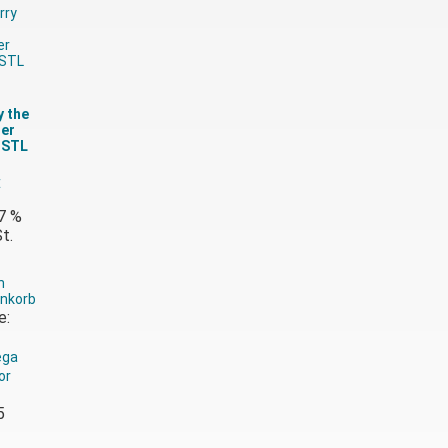
y the
ier
t STL
€
 7 %
t.
n
nkorb
e:
ga
or
5