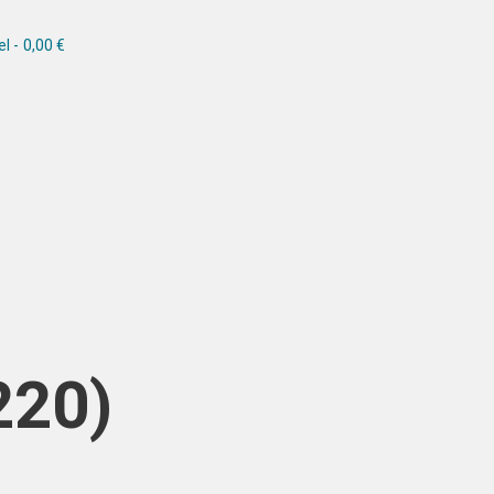
el
0,00 €
220)