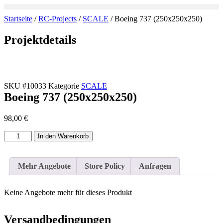
Zum
Inhalt
Startseite
/
RC-Projects
/
SCALE
/ Boeing 737 (250x250x250)
wechseln
Projektdetails
SKU
#10033
Kategorie
SCALE
Boeing 737 (250x250x250)
98,00
€
Boeing
In den Warenkorb
737
(250x250x250)
Menge
Mehr Angebote
Store Policy
Anfragen
Keine Angebote mehr für dieses Produkt
Versandbedingungen