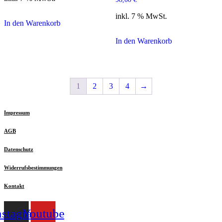
inkl. 7 % MwSt.
In den Warenkorb
In den Warenkorb
1
2
3
4
→
Impressum
AGB
Datenschutz
Widerrufsbestimmungen
Kontakt
nstagram
Youtube