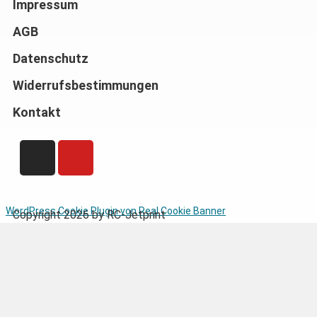
Impressum
AGB
Datenschutz
Widerrufsbestimmungen
Kontakt
WordPress Cookie Plugin von Real Cookie Banner
Copyright 2026 by RC-Jetprint